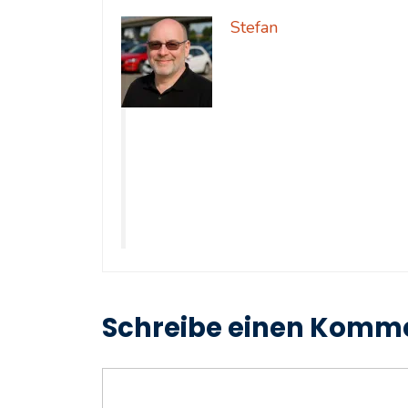
Stefan
Stefan Müller-Gohr
RZ Zulassu
will.Vom ersten HTML-Schnipse
Wenn’s irgendwo brummt, piept
gerade dabei, es zu reparieren.
Antworten. Deshalb gibt’s hier nicht nur Form
Amtsschimmel, Tipps aus dem Alltag – und die
Wenn ich gerade nicht an der Seite schraube od
Zulassungsstellen oder trinke (sehr starken) K
Schreibe einen Komm
Kommentar