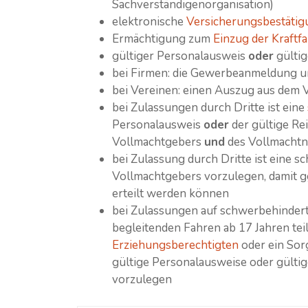
Sachverständigenorganisation)
elektronische
Versicherungsbestätig
Ermächtigung zum
Einzug der Kraftf
gültiger Personalausweis
oder
gültig
bei Firmen: die Gewerbeanmeldung u
bei Vereinen: einen Auszug aus dem V
bei Zulassungen durch Dritte ist eine
Personalausweis
oder
der gültige Re
Vollmachtgebers
und
des Vollmacht
bei Zulassung durch Dritte ist eine s
Vollmachtgebers vorzulegen, damit 
erteilt werden können
bei Zulassungen auf schwerbehindert
begleitenden Fahren ab 17 Jahren tei
Erziehungsberechtigten
oder ein Sor
gültige Personalausweise oder gülti
vorzulegen